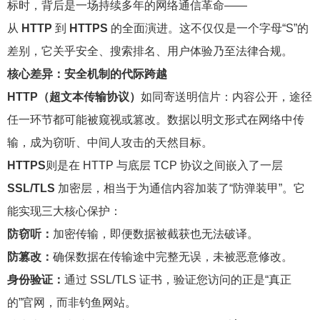
标时，背后是一场持续多年的网络通信革命——
从
HTTP
到
HTTPS
的全面演进。这不仅仅是一个字母“S”的
差别，它关乎安全、搜索排名、用户体验乃至法律合规。
核心差异：安全机制的代际跨越
HTTP
（超文本传输协议）
如同寄送明信片：内容公开，途径
任一环节都可能被窥视或篡改。数据以明文形式在网络中传
输，成为窃听、中间人攻击的天然目标。
HTTPS
则是在 HTTP 与底层 TCP 协议之间嵌入了一层
SSL/TLS
加密层，相当于为通信内容加装了“防弹装甲”。它
能实现三大核心保护：
防窃听：
加密传输，即便数据被
截获也无法破译。
防篡改：
确保数据在传输途中完整无误，未被恶意修改。
身份验证：
通过 SSL/TLS 证书，验证您访问的正是“真正
的”官网，而非钓鱼网站。