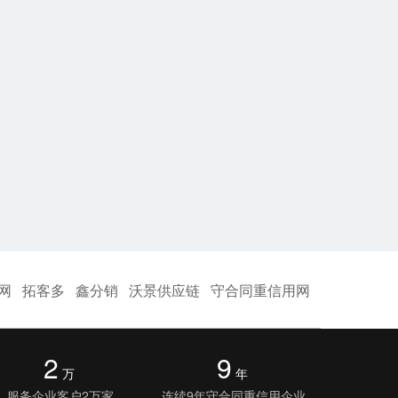
网
拓客多
鑫分销
沃景供应链
守合同重信用网
2
9
万
年
服务企业客户2万家
连续9年守合同重信用企业