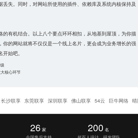
据丢失。同时，对网站所使用的插件、依赖库及系统内核保持及
略的有机结合。以上八个要点环环相扣，从地基到屋顶，为你描
，你的网站就将不仅仅是一个线上名片，更会成为业务增长的强
名开始吧。
升级
六大核心环节
长沙联享
东莞联享
深圳联享
佛山联享
54云
巨牛网络
晴
26
200
家
名
全国售后支持
超百人设计、研发团队