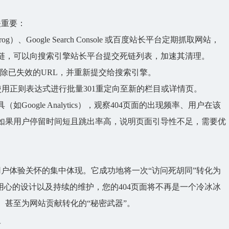
关重要：
rog）、Google Search Console 或百度站长平台定期抓取网站，
链，可以向搜索引擎站长平台提交死链列表，加速其清理。
`文件，移除已失效的URL，并重新提交给搜索引擎。
使用正则表达式进行批量301重定向至新的栏目或详情页。
ogle Analytics），观察
404页面
的出现频率、用户在该
*。如果用户停留时间短且跳出率高，说明页面引导性不足，需要优
户体验关怀的集中体现。它成功地将一次“访问死胡同”转化为
用心的设计以及持续的维护，您的
404页面
将不再是一个冷冰冰
、甚至为网站贡献转化的“秘密武器”。
略