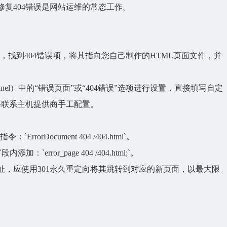
复404错误是网站运维的常态工
作。
中，找到404错误项，将其指向您自己制作的HTML页面文件，并
nel）中的“错误页面”或“404错误”选项进行设置，直接填写自定
要联系主机提供商手工配置。
ErrorDocument 404 /404.html`。
加：`error_page 404 /404.html;`。
址，应使用301永久重定向将其跳转到对应的新页面，以最大限