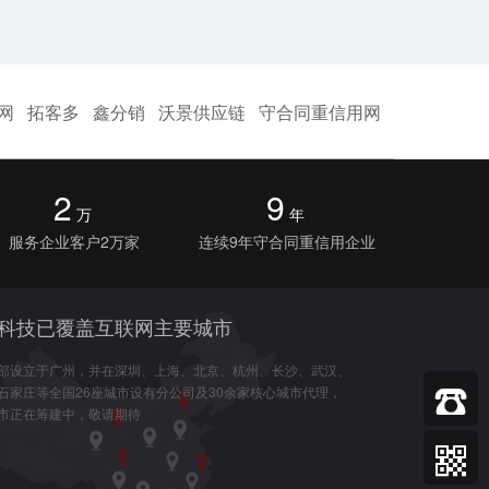
网
拓客多
鑫分销
沃景供应链
守合同重信用网
2
9
万
年
服务企业客户2万家
连续9年守合同重信用企业
科技已覆盖互联网主要城市
部设立于广州，并在深圳、上海、北京、杭州、长沙、武汉、
石家庄等全国26座城市设有分公司及30余家核心城市代理，
市正在筹建中，敬请期待