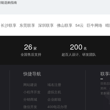
智能选购指南
长沙联享
东莞联享
深圳联享
佛山联享
54云
巨牛网络
晴
26
200
家
名
全国售后支持
超百人设计、研发团队
快捷导航
联享
目前总
网站建设
域名注册
郑州、
小程序开发
虚拟主机
更多城
分销商城
企业邮箱
微信开发
400电话办理