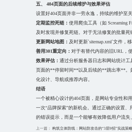
五、
404页面
的后续维护与效果评估
设置好
404页面
并非一劳永逸，持续的维护至
定期监控死链：
使用爬虫工具（如 Screaming F
及时发现并修复死链。对于无法修复的批量死
更新网站地图：
及时更新`sitemap.xml
善用301重定向：
对于有替代内容的旧URL，
效果评估：
通过分析服务器日志和网站统计工具（如Go
页面的**停留时间**以及后续的**跳出率*
化设计、导航或推荐内容。
结语
一个被精心设计的
404页面
，是网站专业性和用
一次“品牌探索”的新机会。通过正确的设置、
的错误提示，而是一个能够有效降低用户流失
上一篇：
构筑立体防线：网站防攻击的“3层9招”实战策