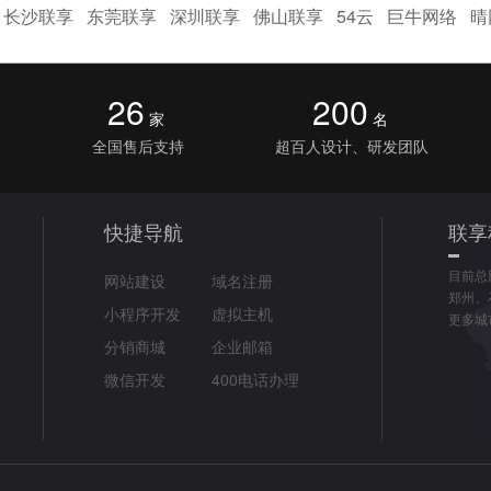
长沙联享
东莞联享
深圳联享
佛山联享
54云
巨牛网络
晴
26
200
家
名
全国售后支持
超百人设计、研发团队
快捷导航
联享
目前总
网站建设
域名注册
郑州、
小程序开发
虚拟主机
更多城
分销商城
企业邮箱
微信开发
400电话办理