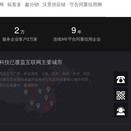
网
拓客多
鑫分销
沃景供应链
守合同重信用网
2
9
万
年
服务企业客户2万家
连续9年守合同重信用企业
科技已覆盖互联网主要城市
部设立于广州，并在深圳、上海、北京、杭州、长沙、武汉、
石家庄等全国26座城市设有分公司及30余家核心城市代理，
市正在筹建中，敬请期待