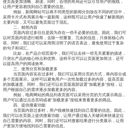
使页面更加清晰、易读。同时，合理的布局还可以引导用户的视线，
让用户更容易找到自己需要的信息。
例如，新闻网站可以将不同类型的新闻分别放在不同的栏目中，
采用卡片式布局展示每一篇新闻，这样既可以让用户快速了解新闻的
主要内容，又可以避免页面过于混乱。
二、精简内容
页面内容过多往往是因为存在一些不必要的信息。因此，我们可
以对页面内容进行精简，去除一些重复、冗余的信息，只保留核心内
容。同时，我们还可以采用简洁明了的语言表达，避免使用过于复杂
的句子和词汇。
比如，在产品介绍页面中，我们可以去掉一些无关紧要的描述，
只突出产品的核心特点和优势。这样不仅可以让页面更加简洁，还可
以提高用户的阅读效率。
三、使用分页和加载更多
当页面内容实在过多时，我们可以采用分页的方式，将内容分成
多个页面展示。这样可以避免用户一次性加载过多的内容，提高页面
的加载速度。同时，我们还可以在页面底部设置“加载更多”按钮，让
用户根据自己的需求逐步加载更多的内容。
例如，电商网站的商品列表页面可以采用分页的方式展示商品，
用户可以通过点击页码或者“加载更多”按钮来查看更多的商品。
四、提供搜索功能
当页面内容过多时，用户很难快速找到自己需要的信息。因此，
我们可以在页面上提供搜索功能，让用户通过输入关键词来快速定位
自己需要的内容。同时，我们还可以对搜索结果进行分类展示，让用
户更加方便地找到自己需要的信息。