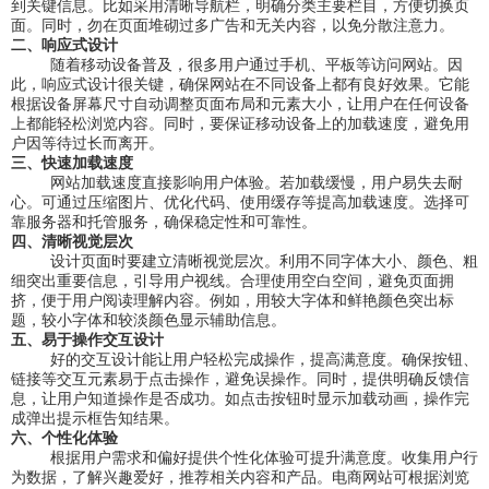
到关键信息。比如采用清晰导航栏，明确分类主要栏目，方便切换页
面。同时，勿在页面堆砌过多广告和无关内容，以免分散注意力。
二、响应式设计
随着移动设备普及，很多用户通过手机、平板等访问网站。因
此，响应式设计很关键，确保网站在不同设备上都有良好效果。它能
根据设备屏幕尺寸自动调整页面布局和元素大小，让用户在任何设备
上都能轻松浏览内容。同时，要保证移动设备上的加载速度，避免用
户因等待过长而离开。
三、快速加载速度
网站加载速度直接影响用户体验。若加载缓慢，用户易失去耐
心。可通过压缩图片、优化代码、使用缓存等提高加载速度。选择可
靠服务器和托管服务，确保稳定性和可靠性。
四、清晰视觉层次
设计页面时要建立清晰视觉层次。利用不同字体大小、颜色、粗
细突出重要信息，引导用户视线。合理使用空白空间，避免页面拥
挤，便于用户阅读理解内容。例如，用较大字体和鲜艳颜色突出标
题，较小字体和较淡颜色显示辅助信息。
五、易于操作交互设计
好的交互设计能让用户轻松完成操作，提高满意度。确保按钮、
链接等交互元素易于点击操作，避免误操作。同时，提供明确反馈信
息，让用户知道操作是否成功。如点击按钮时显示加载动画，操作完
成弹出提示框告知结果。
六、个性化体验
根据用户需求和偏好提供个性化体验可提升满意度。收集用户行
为数据，了解兴趣爱好，推荐相关内容和产品。电商网站可根据浏览